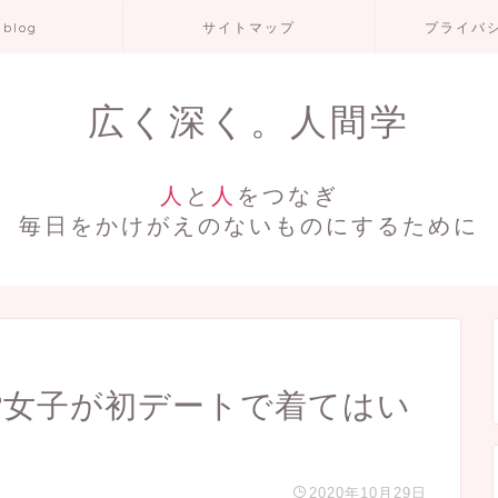
 blog
サイトマップ
プライバ
広く深く。人間学
人
と
人
をつなぎ
毎日をかけがえのないものにするために
?女子が初デートで着てはい
2020年10月29日