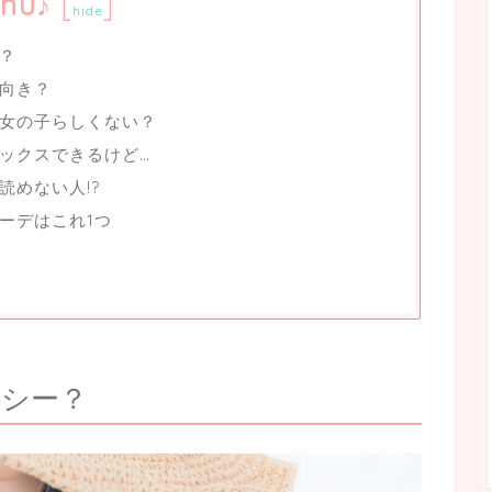
nu♪
[
]
hide
？
向き？
女の子らしくない？
ックスできるけど…
読めない人!?
ーデはこれ1つ
クシー？