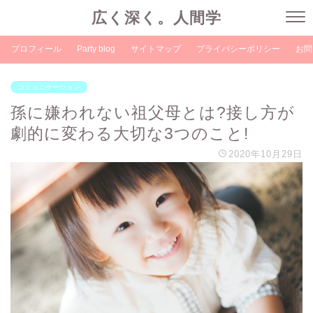
広く深く。人間学
プロフィール
Party blog
サイトマップ
プライバシーポリシー
お問
コミュニケーション
孫に嫌われない祖父母とは?接し方が
劇的に変わる大切な3つのこと!
2020年10月29日