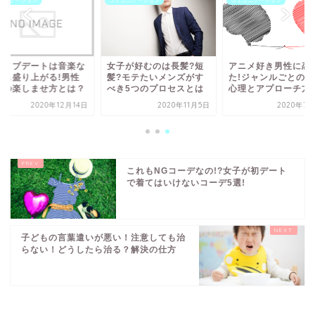
ュニケーション
コミュニケーション
コミュニケーション
ライブデートは音楽な
女子が好むのは長髪?短
アニメ好き男性に恋
でも盛り上がる!男性
髪?モテたいメンズがす
た!ジャンルごとの恋
読の楽しませ方とは？
べき5つのプロセスとは
心理とアプローチ方
2020年12月14日
2020年11月5日
2020年7月
これもNGコーデなの!?女子が初デート
で着てはいけないコーデ5選!
子どもの言葉遣いが悪い！注意しても治
らない！どうしたら治る？解決の仕方