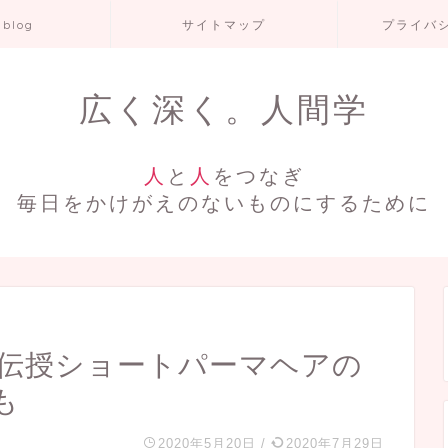
 blog
サイトマップ
プライバ
広く深く。人間学
人
と
人
をつなぎ
毎日をかけがえのないものにするために
が伝授ショートパーマヘアの
も
2020年5月20日
/
2020年7月29日