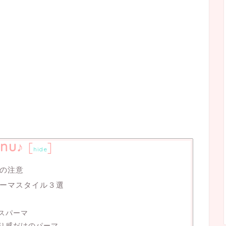
nu♪
[
]
hide
の注意
ーマスタイル３選
スパーマ
り感だけのパーマ