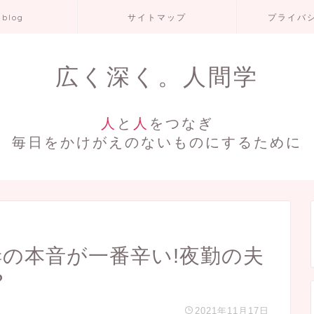
 blog
サイトマップ
プライバ
広く深く。人間学
人
と
人
をつなぎ
毎日をかけがえのないものにするために
妻の本音が一番辛い!夜勤の夫
?
2021年11月17日