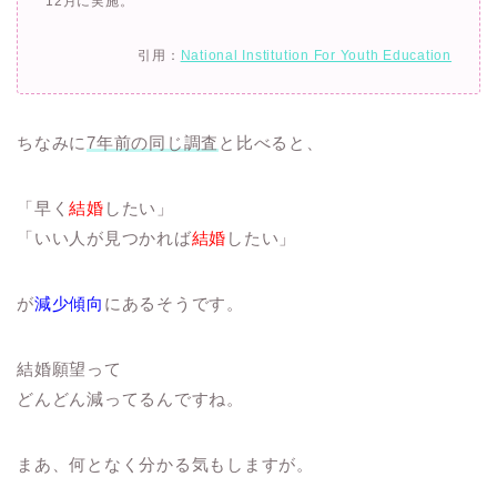
12月に実施。
引用：
National Institution For Youth Education
ちなみに
7年前の同じ調査
と比べると、
「早く
結婚
したい」
「いい人が見つかれば
結婚
したい」
が
減少傾向
にあるそうです。
結婚願望って
どんどん減ってるんですね。
まあ、何となく分かる気もしますが。