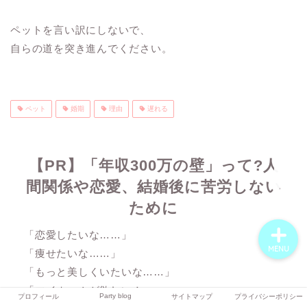
ペットを言い訳にしないで、
自らの道を突き進んでください。
プロフィール
Party blog
ペット
婚期
理由
遅れる
サイトマップ
【PR】「年収300万の壁」って?人
プライバシーポリシー
間関係や恋愛、結婚後に苦労しない
ために
「恋愛したいな……」
MENU
「痩せたいな……」
「もっと美しくいたいな……」
「マイホームが欲しい！」
Party blog
プロフィール
サイトマップ
プライバシーポリシー