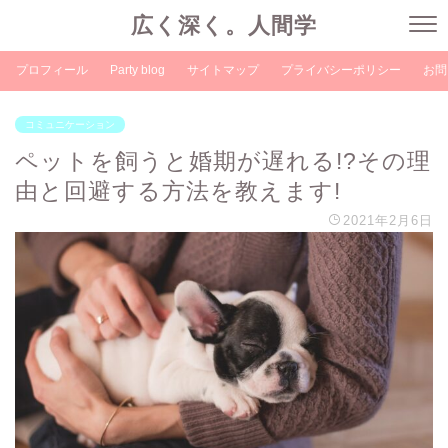
広く深く。人間学
プロフィール
Party blog
サイトマップ
プライバシーポリシー
お問
コミュニケーション
ペットを飼うと婚期が遅れる!?その理
由と回避する方法を教えます!
2021年2月6日