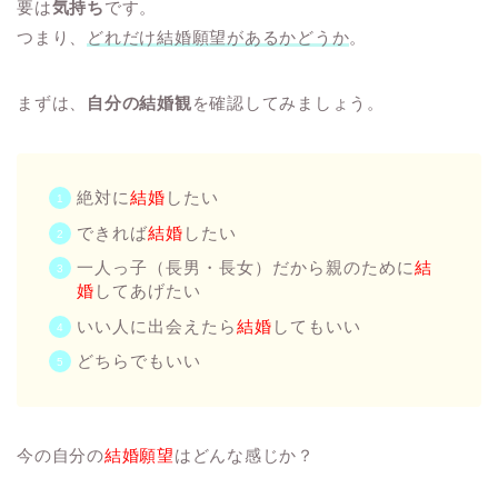
要は
気持ち
です。
つまり、
どれだけ結婚願望があるかどうか
。
まずは、
自分の結婚観
を確認してみましょう。
絶対に
結婚
したい
できれば
結婚
したい
一人っ子（長男・長女）だから親のために
結
婚
してあげたい
いい人に出会えたら
結婚
してもいい
どちらでもいい
今の自分の
結婚願望
はどんな感じか？