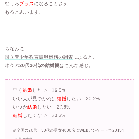
むしろ
プラス
になることさえ
あると思います。
ちなみに
国立青少年教育振興機構の調査
によると、
昨今の
20代30代の結婚観
はこんな感じ。
早く
結婚
したい 16.9％
いい人が見つかれば
結婚
したい 30.2%
いつか
結婚
したい 27.8%
結婚
したくない 20.3%
※全国の20代、30代の男女4000名にWEBアンケートで2015年