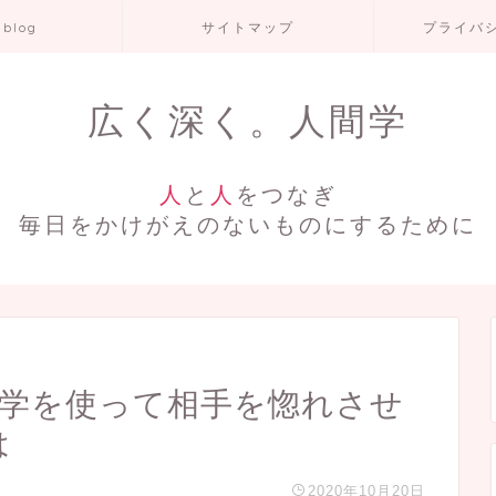
 blog
サイトマップ
プライバ
広く深く。人間学
人
と
人
をつなぎ
毎日をかけがえのないものにするために
理学を使って相手を惚れさせ
は
2020年10月20日