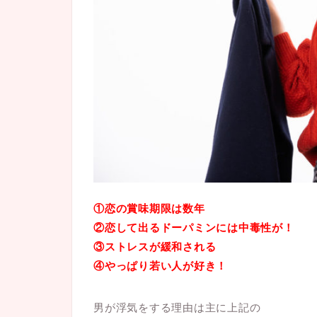
①恋の賞味期限は数年
②恋して出るドーパミンには中毒性が！
③ストレスが緩和される
④やっぱり若い人が好き！
男が浮気をする理由は主に上記の