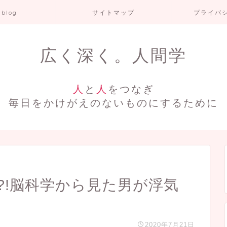
 blog
サイトマップ
プライバ
広く深く。人間学
人
と
人
をつなぎ
毎日をかけがえのないものにするために
?!脳科学から見た男が浮気
2020年7月21日