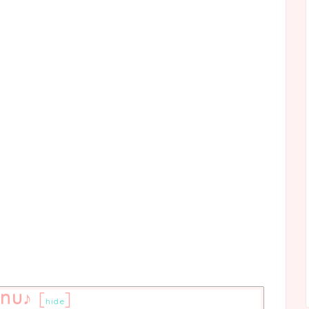
nu♪
[
]
hide