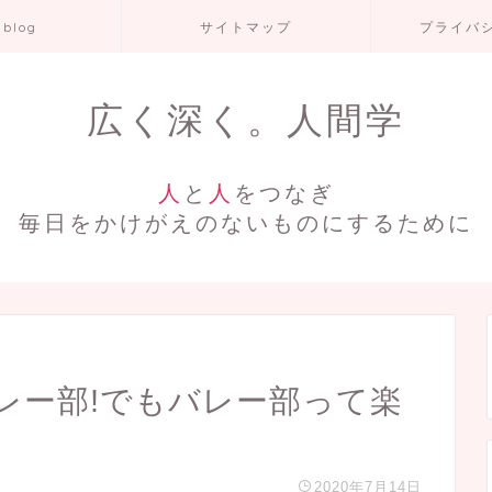
 blog
サイトマップ
プライバ
広く深く。人間学
人
と
人
をつなぎ
毎日をかけがえのないものにするために
レー部!でもバレー部って楽
2020年7月14日