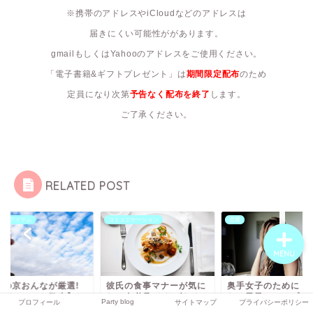
※携帯のアドレスやiCloudなどのアドレスは
届きにくい可能性ががあります。
gmailもしくはYahooのアドレスをご使用ください。
プロフィール
「電子書籍&ギフトプレゼント」は
期間限定配布
のため
Party blog
定員になり次第
予告なく配布を終了
します。
ご了承ください。
サイトマップ
プライバシーポリシー
RELATED POST
スメアイテム
コミュニケーション
恋愛
MENU
粋の京おんなが厳選!
彼氏の食事マナーが気に
奥手女子のために！
京都のデート散歩】お
なる人必見!さりげなく
なる男子へのアプロ
Party blog
プロフィール
サイトマップ
プライバシーポリシー
めスポット トップ...
注意する５つのポイント
方法最強５選☆