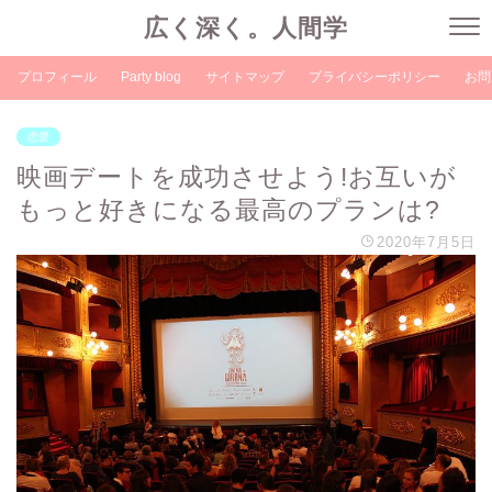
広く深く。人間学
プロフィール
Party blog
サイトマップ
プライバシーポリシー
お問
恋愛
映画デートを成功させよう!お互いが
もっと好きになる最高のプランは?
2020年7月5日