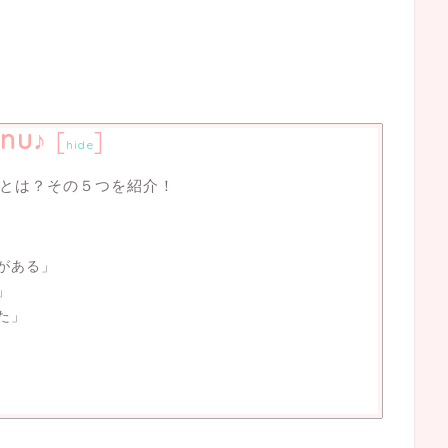
nu♪
[
]
hide
とは？その５つを紹介！
がある」
」
た」