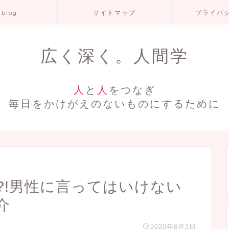
 blog
サイトマップ
プライバ
広く深く。人間学
人
と
人
をつなぎ
毎日をかけがえのないものにするために
?!男性に言ってはいけない
介
2020年6月1日