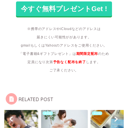
※携帯のアドレスやiCloudなどのアドレスは
届きにくい可能性ががあります。
gmailもしくはYahooのアドレスをご使用ください。
「電子書籍&ギフトプレゼント」は
期間限定配布
のため
定員になり次第
予告なく配布を終了
します。
ご了承ください。
RELATED POST
類
未分類
未分類