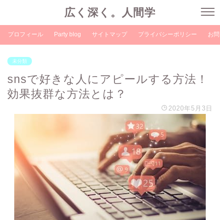
広く深く。人間学
プロフィール
Party blog
サイトマップ
プライバシーポリシー
お問
未分類
snsで好きな人にアピールする方法！
効果抜群な方法とは？
2020年5月3日