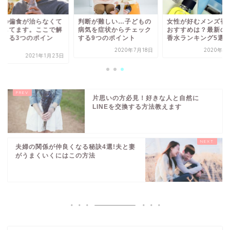
氏の偏食が治らなくて
判断が難しい…子どもの
女性が好むメンズ香
配してます。ここで解
病気を症状からチェック
おすすめは？最新の
できる3つのポイン
する9つのポイント
香水ランキング5選
.
2020年7月18日
2020年6
2021年1月23日
片思いの方必見！好きな人と自然に
LINEを交換する方法教えます
夫婦の関係が仲良くなる秘訣4選!夫と妻
がうまくいくにはこの方法