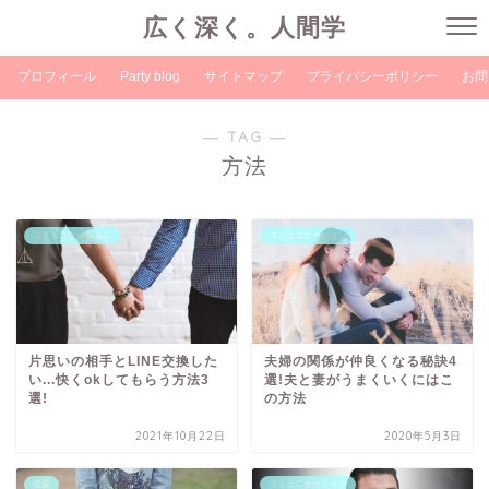
広く深く。人間学
プロフィール
Party blog
サイトマップ
プライバシーポリシー
お問
― TAG ―
方法
コミュニケーション
コミュニケーション
片思いの相手とLINE交換した
夫婦の関係が仲良くなる秘訣4
い...快くokしてもらう方法3
選!夫と妻がうまくいくにはこ
選!
の方法
2021年10月22日
2020年5月3日
恋愛
コミュニケーション