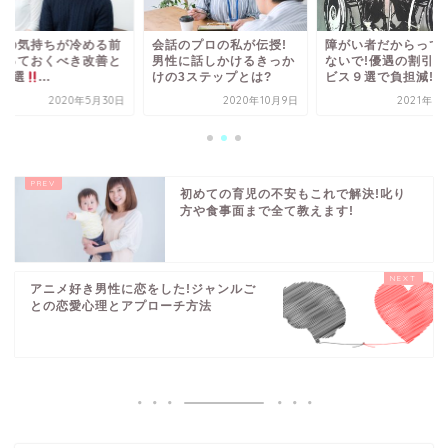
話のプロの私が伝授!
障がい者だからって諦め
夫への気持ちが冷め
性に話しかけるきっか
ないで!優遇の割引サー
に知っておくべき改
の3ステップとは?
ビス９選で負担減!
秘訣3選
...
2020年10月9日
2021年8月14日
2020年5
初めての育児の不安もこれで解決!叱り
方や食事面まで全て教えます!
アニメ好き男性に恋をした!ジャンルご
との恋愛心理とアプローチ方法