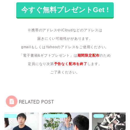
※携帯のアドレスやiCloudなどのアドレスは
届きにくい可能性ががあります。
gmailもしくはYahooのアドレスをご使用ください。
「電子書籍&ギフトプレゼント」は
期間限定配布
のため
定員になり次第
予告なく配布を終了
します。
ご了承ください。
RELATED POST
ュニケーション
ハンデ
コミュニケーション