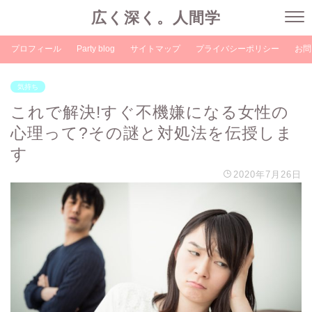
広く深く。人間学
プロフィール
Party blog
サイトマップ
プライバシーポリシー
お問
気持ち
これで解決!すぐ不機嫌になる女性の
心理って?その謎と対処法を伝授しま
す
2020年7月26日