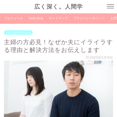
広く深く。人間学
プロフィール
Party blog
サイトマップ
プライバシーポリシー
お問
コミュニケーション
主婦の方必見！なぜか夫にイライラす
る理由と解決方法をお伝えします
2020年5月8日