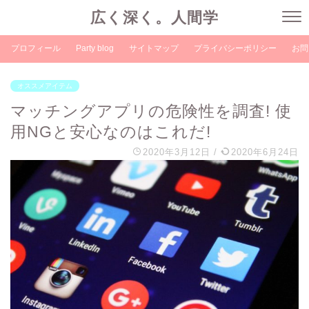
広く深く。人間学
プロフィール
Party blog
サイトマップ
プライバシーポリシー
お問
オススメアイテム
マッチングアプリの危険性を調査! 使
用NGと安心なのはこれだ!
2020年3月12日
/
2020年6月24日