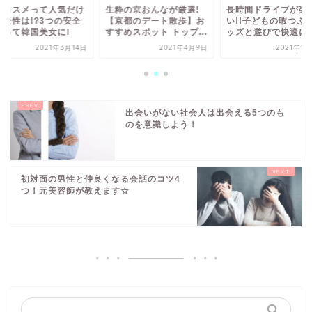
粋の京おんなが厳選!
長時間ドライブが楽し
韓国コスメって人気
京都のデート散歩】お
い!!子どもの暇つぶしグ
ど安全性は!?3つの
めスポット トップ...
ッズと遊びで快適に?!
を守って韓国美女に!
2021年4月9日
2021年12月5日
2021年3
出会いがない社会人は出会える5つのも
のを意識しよう！
初対面の男性と仲良くなる会話のコツ4
つ！元美容師が教えます☆