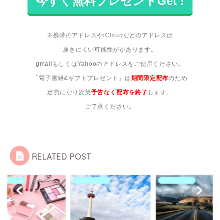
※携帯のアドレスやiCloudなどのアドレスは
届きにくい可能性ががあります。
gmailもしくはYahooのアドレスをご使用ください。
「電子書籍&ギフトプレゼント」は
期間限定配布
のため
定員になり次第
予告なく配布を終了
します。
ご了承ください。
RELATED POST
スメアイテム
オススメアイテム
オススメアイテム