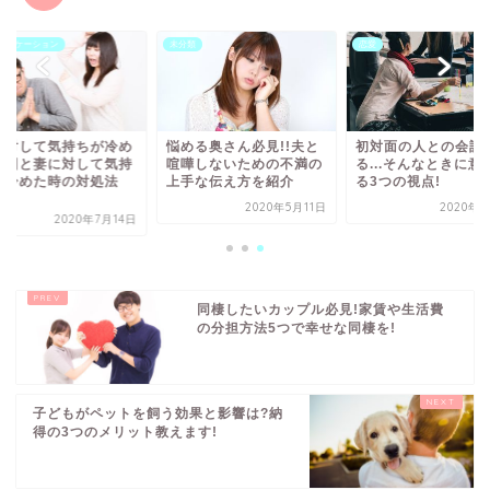
ュニケーション
未分類
恋愛
に対して気持ちが冷め
悩める奥さん必見!!夫と
初対面の人との会話
原因と妻に対して気持
喧嘩しないための不満の
る...そんなときに意
が冷めた時の対処法
上手な伝え方を紹介
る3つの視点!
2020年5月11日
2020年3
2020年7月14日
同棲したいカップル必見!家賃や生活費
の分担方法5つで幸せな同棲を!
子どもがペットを飼う効果と影響は?納
得の3つのメリット教えます!