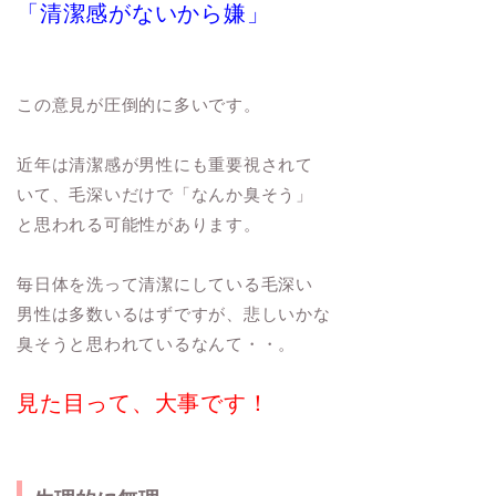
「清潔感がないから嫌」
この意見が圧倒的に多いです。
近年は清潔感が男性にも重要視されて
いて、毛深いだけで「なんか臭そう」
と思われる可能性があります。
毎日体を洗って清潔にしている毛深い
男性は多数いるはずですが、悲しいかな
臭そうと思われているなんて・・。
見た目って、大事です！