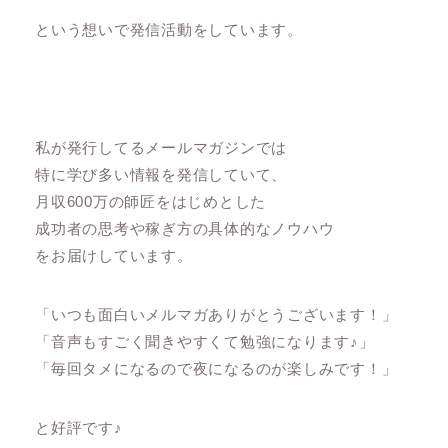
という想いで発信活動をしています。
私が発行してるメールマガジンでは
特に学び多い情報を発信していて、
月収600万の師匠をはじめとした
成功者の思考や稼ぎ方の具体的なノウハウ
をお届けしています。
「いつも面白いメルマガありがとうございます！」
「音声もすごく聞きやすくて勉強になります♪」
「毎回タメになるので夜になるのが楽しみです！」
と好評です♪