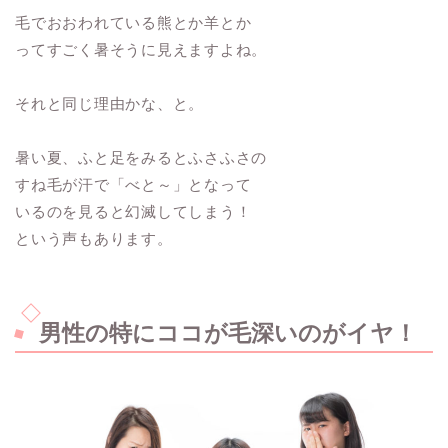
毛でおおわれている熊とか羊とか
ってすごく暑そうに見えますよね。
それと同じ理由かな、と。
暑い夏、ふと足をみるとふさふさの
すね毛が汗で「べと～」となって
いるのを見ると幻滅してしまう！
という声もあります。
男性の特にココが毛深いのがイヤ！