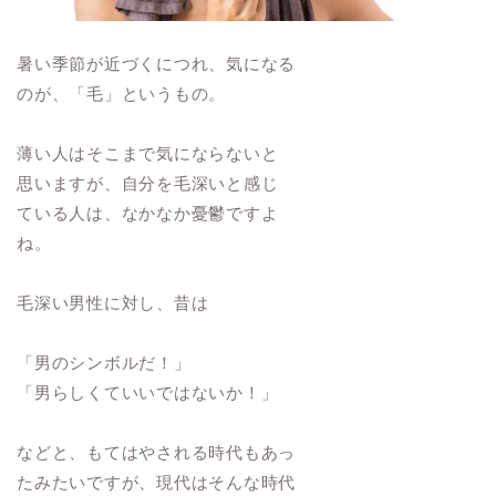
暑い季節が近づくにつれ、気になる
のが、「毛」というもの。
薄い人はそこまで気にならないと
思いますが、自分を毛深いと感じ
ている人は、なかなか憂鬱ですよ
ね。
毛深い男性に対し、昔は
「男のシンボルだ！」
「男らしくていいではないか！」
などと、もてはやされる時代もあっ
たみたいですが、現代はそんな時代