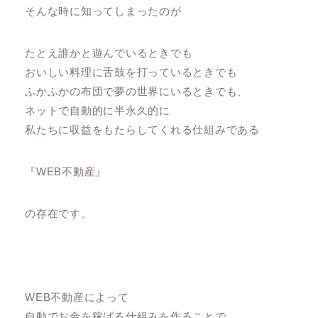
そんな時に知ってしまったのが
たとえ誰かと遊んでいるときでも
おいしい料理に舌鼓を打っているときでも
ふかふかの布団で夢の世界にいるときでも、
ネットで自動的に半永久的に
私たちに収益をもたらしてくれる仕組みである
『WEB不動産』
の存在です。
WEB不動産によって
自動でお金を稼げる仕組みを作ることで