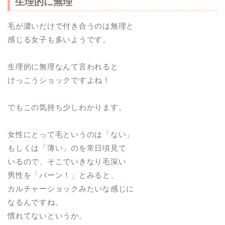
生理的に無理
毛が濃いだけで付き合うのは無理と
感じる女子も多いようです。
生理的に無理なんて言われると
けっこうショックですよね！
でもこの気持ち少しわかります。
女性にとって毛というのは「ない」
もしくは「薄い」のを常日頃見て
いるので、そこでいきなり毛深い
男性を「バーン！」とみると、
カルチャーショックみたいな感じに
なるんですね。
慣れてないというか。