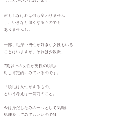
した方がいいと思います。
何もしなければ何も変わりません
し、いきなり薄くなるものでも
ありませんし。
一部、毛深い男性が好きな女性もいる
ことはいますが、それは少数派。
7割以上の女性が男性の脱毛に
対し肯定的にみているのです。
「脱毛は女性がするもの」
という考えは一昔前のこと。
今は身だしなみの一つとして気軽に
処理をしてみてもいいのでは