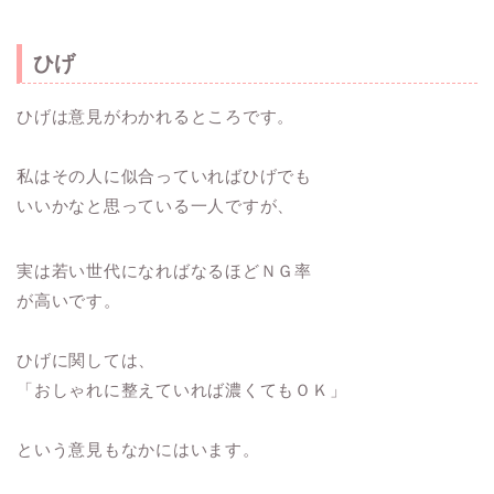
ひげ
ひげは意見がわかれるところです。
私はその人に似合っていればひげでも
いいかなと思っている一人ですが、
実は若い世代になればなるほどＮＧ率
が高いです。
ひげに関しては、
「おしゃれに整えていれば濃くてもＯＫ」
という意見もなかにはいます。