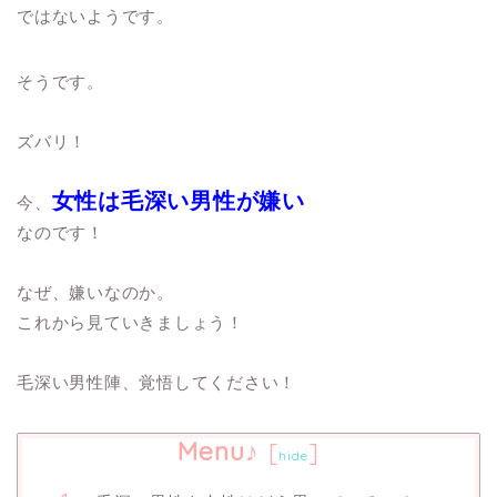
ではないようです。
そうです。
ズバリ！
女性は毛深い男性が嫌い
今、
なのです！
なぜ、嫌いなのか。
これから見ていきましょう！
毛深い男性陣、覚悟してください！
Menu♪
[
]
hide