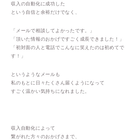
収入の自動化に成功した
という自信と余裕だけでなく、
「メールで相談してよかったです。」
「頂いた情報のおかげですごく成長できました！」
「初対面の人と電話でこんなに笑えたのは初めてで
す！」
というようなメールも
私のもとに日々たくさん届くようになって
すごく温かい気持ちになれました。
収入自動化によって
繋がれた方々のおかげさまで、