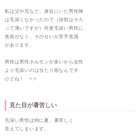
私は父や兄など、身近にいた男性陣
は毛深くなかったので（頭部はそろ
って薄いですが）尚更毛深い男性に
免疫がなく、そのせいか苦手意識
があります。
男性は男性ホルモンが多いから女性
より毛深いのは当たり前なんです
けどね！ >.<
見た目が暑苦しい
毛深い男性は特に夏、暑苦しく
見えてしまいます。