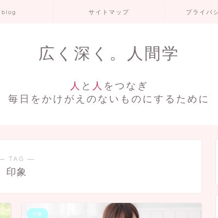
 blog
サイトマップ
プライバ
広く深く。人間学
人
と
人
をつなぎ
毎日をかけがえのないものにするために
― TAG ―
印象
印象