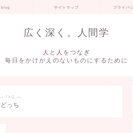
 blog
サイトマップ
プライバ
広く深く。人間学
人
と
人
をつなぎ
毎日をかけがえのないものにするために
― TAG ―
どっち