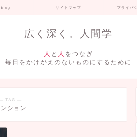
 blog
サイトマップ
プライバ
広く深く。人間学
人
と
人
をつなぎ
毎日をかけがえのないものにするために
― TAG ―
マンション