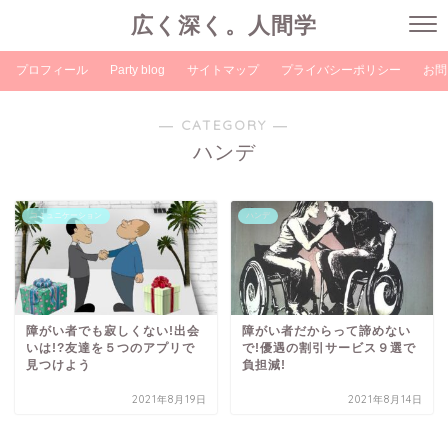
広く深く。人間学
プロフィール
Party blog
サイトマップ
プライバシーポリシー
お問
― CATEGORY ―
ハンデ
コミュニケーション
ハンデ
障がい者でも寂しくない!出会
障がい者だからって諦めない
いは!?友達を５つのアプリで
で!優遇の割引サービス９選で
見つけよう
負担減!
2021年8月19日
2021年8月14日